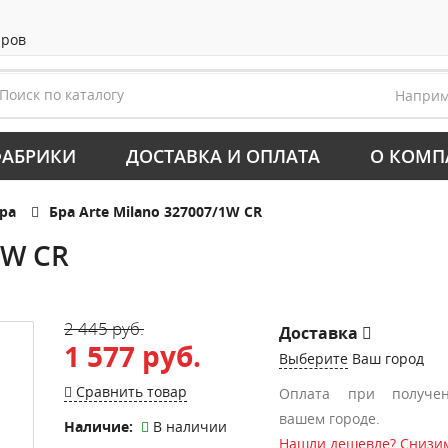
аров
Напри
АБРИКИ
ДОСТАВКА И ОПЛАТА
О КОМП
ра
Бра Arte Milano 327007/1W CR
1W CR
2 445 руб.
Доставка
1 577 руб.
Выберите
Ваш город
Сравнить товар
Оплата при получе
вашем городе.
Наличие:
В наличии
Нашли дешевле? Снизим