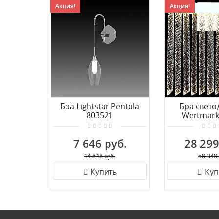
Акция!
Акция!
Бра Lightstar Pentola
Бра свето
803521
Wertmark
WE465.0
7 646 руб.
28 299
14 848 руб.
58 348 
Купить
Куп