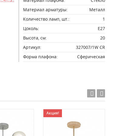
Материал плафона:
Стекло
Материал арматуры:
Металл
Количество ламп, шт.:
1
Цоколь:
E27
Высота, см:
20
Артикул:
327007/1W CR
Форма плафона:
Сферическая
Акция!
Акция!