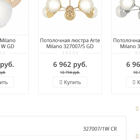
 Milano
Потолочная люстра Arte
Потолочна
1W GD
Milano 327007/5 GD
Milano 
 руб.
6 962 руб.
6 96
руб.
10 794 руб.
10 
ить
Купить
К
327007/1W CR