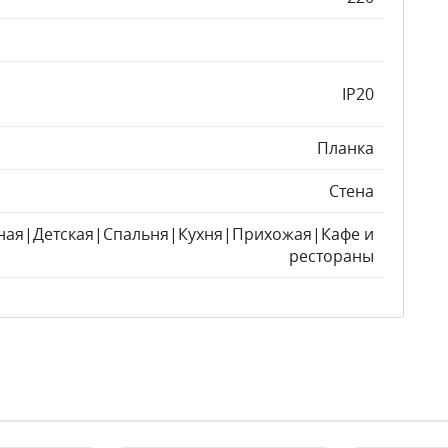
IP20
Планка
Стена
ная|Детская|Спальня|Кухня|Прихожая|Кафе и
рестораны