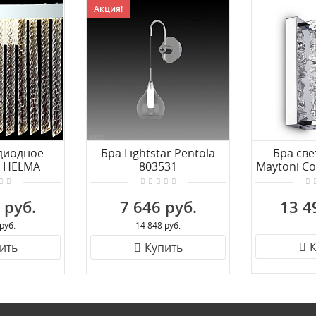
Акция!
диодное
Бра Lightstar Pentola
Бра св
 HELMA
803531
Maytoni C
1.101
L
 руб.
7 646 руб.
13 4
руб.
14 848 руб.
К
ить
Купить