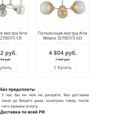
я люстра Arte
Потолочная люстра Arte
Потолоч
327007/5 CR
Milano 327007/3 GD
Milano
2 руб.
4 804 руб.
7 
794 руб.
7 449 руб.
упить
Купить
Без предоплаты
.
У нас Вы ни чем не рискуете. Мы доставим
заказ до Вашего дома, осмотрим товар, после
чего примем оплату.
Доставка по всей РФ
.