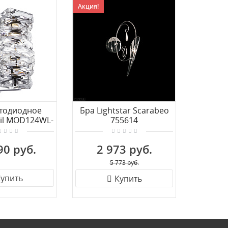
Акция!
етодиодное
Бра Lightstar Scarabeo
Бра L'
oil MOD124WL-
755614
6CH3K
90 руб.
2 973 руб.
40
5 773 руб.
упить
Купить