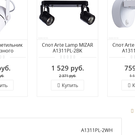
ветильник
Спот Arte Lamp MIZAR
Спот Art
азного
A1311PL-2BK
A131
да Arte
 A1311PL-
руб.
1 529 руб.
759
H
уб.
2 371 руб.
1 1
ить
Купить
К
A1311PL-2WH