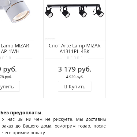
e Lamp MIZAR
Спот Arte Lamp MIZAR
Спот A
1AP-1WH
A1311PL-4BK
A1
 руб.
3 179 руб.
3 
78 руб.
4 929 руб.
упить
Купить
Без предоплаты
.
У нас Вы ни чем не рискуете. Мы доставим
заказ до Вашего дома, осмотрим товар, после
чего примем оплату.