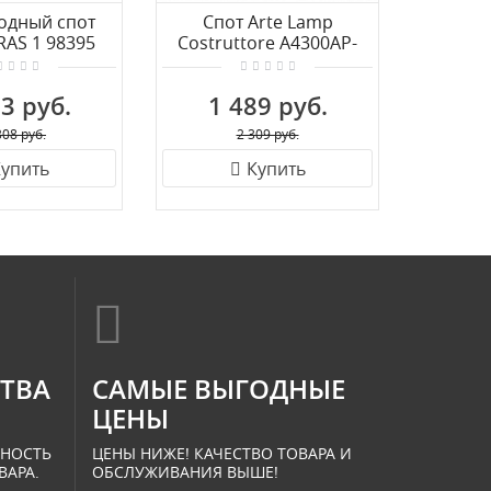
одный спот
Спот Arte Lamp
Спот 
RAS 1 98395
Costruttore A4300AP-
V
1WH
3 руб.
1 489 руб.
2 
308 руб.
2 309 руб.
упить
Купить
СТВА
САМЫЕ ВЫГОДНЫЕ
ЦЕНЫ
ННОСТЬ
ЦЕНЫ НИЖЕ! КАЧЕСТВО ТОВАРА И
ВАРА.
ОБСЛУЖИВАНИЯ ВЫШЕ!