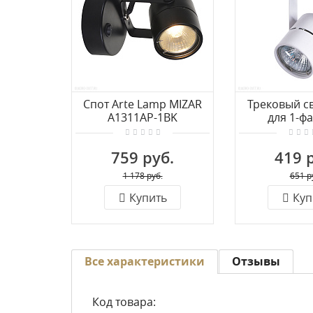
Спот Arte Lamp MIZAR
Трековый с
A1311AP-1BK
для 1-ф
шинопрово
Lamp MIZAR
759 руб.
419 
1W
1 178 руб.
651 р
Купить
Куп
Все характеристики
Отзывы
Код товара: