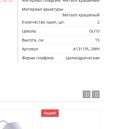
Материал плафона:
Металл крашеный
Материал арматуры:
Металл крашеный
Количество ламп, шт.:
2
Цоколь:
GU10
Высота, см:
15
Артикул:
A1311PL-2WH
Форма плафона:
Цилиндрическая
Акция!
Акция!