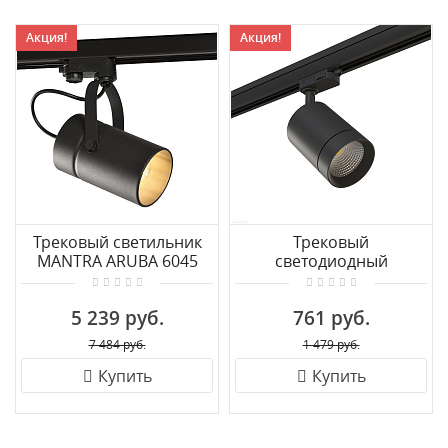
Акция!
Акция!
Трековый светильник
Трековый
MANTRA ARUBA 6045
светодиодный
светильник для 3-
фазного трека Lightstar
5 239 руб.
761 руб.
Canno 301572
7 484 руб.
1 479 руб.
Купить
Купить