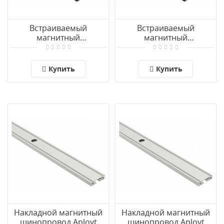
Встраиваемый
Встраиваемый
магнитный
магнитный
шинопровод Aployt
шинопровод Aployt
Magnetic track 48
Magnetic track 48
APL.0171.00.200
APL.0171.00.100
Купить
Купить
Накладной магнитный
Накладной магнитный
шинопровод Aployt
шинопровод Aployt