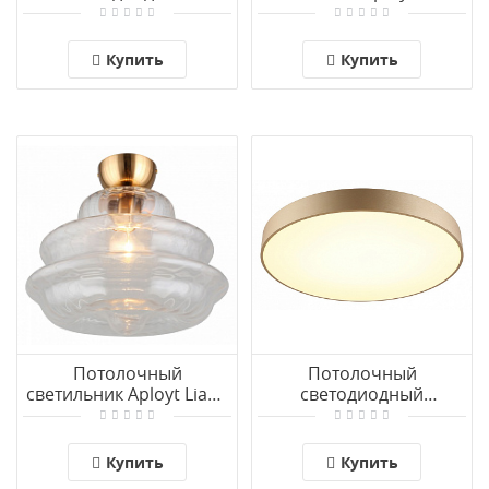
светильник Aployt Evon
APL.303.17.01
APL.0113.09.24
Купить
Купить
Потолочный
Потолочный
светильник Aployt Liana
светодиодный
APL.303.07.01
светильник Aployt
Virzhini APL.023.07.68
Купить
Купить