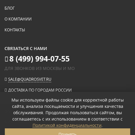
БЛОГ
О КОМПАНИИ
КОНТАКТЫ
СВЯЗАТЬСЯ С НАМИ
8 (499) 994-07-55
ДЛЯ ЗВОНКОВ ИЗ МОСКВЫ И МО
SALE@QUADROSVET.RU
ДОСТАВКА ПО ГОРОДАМ РОССИИ
Мы используем файлы cookie для корректной работы
сайта, анализа посещаемости и улучшения качества
ОПЛАЧИВАЙТЕ ПРИ ПОЛУЧЕНИИ
обслуживания. Продолжая пользоваться сайтом, вы
соглашаетесь с их использованием в соответствии с
© 2026
«КВАДРО СВЕТ» ИНТЕРНЕТ-МАГАЗИН СВЕТИЛЬНИКОВ
.
Политикой конфиденциальности
.
ПОЛИТИКА КОНФИДЕНЦИАЛЬНОСТИ
Принять
ПОЛЬЗОВАТЕЛЬСКОЕ СОГЛАШЕНИЕ