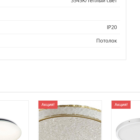
3545K/Теплый свет
IP20
Потолок
Акция!
Акция!