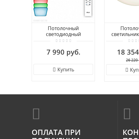
Потолочный
Потоло
светодиодный
светильни
светильник CITILUX
ZERO 
Альпина CL718K100RGB
7 990 руб.
18 354
26 220 
Купить
Куп
ОПЛАТА ПРИ
КОН