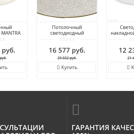
чный
Потолочный
Cвет
к MANTRA
светодиодный
накладно
6055
светильник СОНЕКС
EGLO FU
FELICE 7722/65L
 руб.
16 577 руб.
12 2
руб.
29 032 руб.
21 
ить
Купить
К
СУЛЬТАЦИИ
ГАРАНТИЯ КАЧЕ