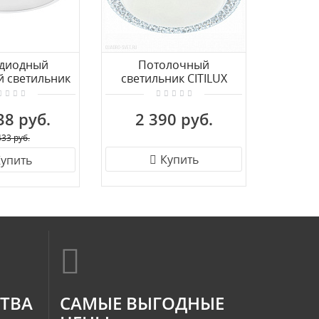
одиодный
Потолочный
Св
й светильник
светильник CITILUX
потолоч
EVA 1 97262
Альпина CL71812
Arte La
38 руб.
2 390 руб.
2
433 руб.
Купить
упить
СТВА
САМЫЕ ВЫГОДНЫЕ