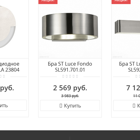
диодное
Бра ST Luce Fondo
Бра ST 
LA 23804
SL591.701.01
SL59
 руб.
2 569 руб.
7 12
3 983 руб.
11 
ить
Купить
К