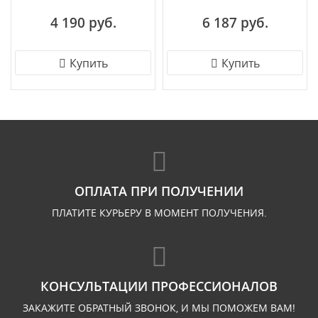
шинопровода Maytoni
трехфазной шины
4 190 руб.
6 187 руб.
Vuoro TR029-3-26W3K-
Donolux Pro-track
W-W
DL18761/01 Track W 30W
4000K 45
Купить
Купить
ОПЛАТА ПРИ ПОЛУЧЕНИИ
ПЛАТИТЕ КУРЬЕРУ В МОМЕНТ ПОЛУЧЕНИЯ.
КОНСУЛЬТАЦИИ ПРОФЕССИОНАЛОВ
ЗАКАЖИТЕ ОБРАТНЫЙ ЗВОНОК, И МЫ ПОМОЖЕМ ВАМ!