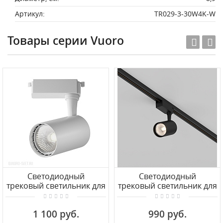
Артикул:
TR029-3-30W4K-W
Товары серии Vuoro
Светодиодный
Светодиодный
трековый светильник для
трековый светильник для
1-фазного шинопровода
1-фазного шинопровода
Maytoni Vuoro TR003-1-
Maytoni Vuoro TR003-1-
1 100 руб.
990 руб.
6W4K-M-W
10W3K-S-B