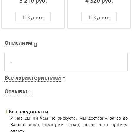
3 210 руб.
4 320 руб.
26W4K-M-B
36W4K-M-W
Купить
Купить
Описание
-
Все характеристики
Отзывы
Без предоплаты
.
У нас Вы ни чем не рискуете. Мы доставим заказ до
Вашего дома, осмотрим товар, после чего примем
оплату.