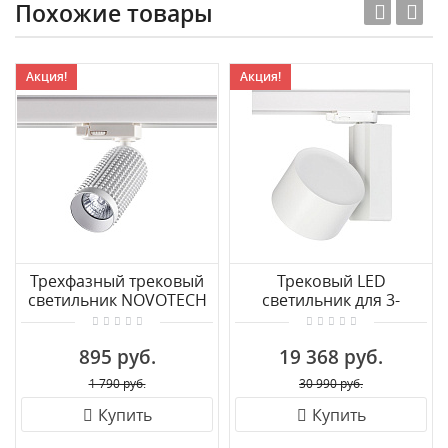
Похожие товары
Акция!
Акция!
Трехфазный трековый
Трековый LED
cветильник NOVOTECH
светильник для 3-
MAIS 370767
фазного трека
Nowodvorski Nea Led
895 руб.
19 368 руб.
8753
1 790 руб.
30 990 руб.
Купить
Купить