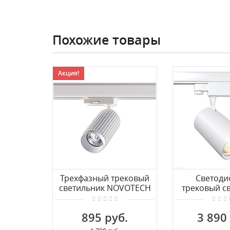
Похожие товары
Акция!
Трехфазный трековый
Светоди
cветильник NOVOTECH
трековый с
MAIS 370767
для 3-ф
шинопровод
895 руб.
3 890
Vuoro TR029-
W