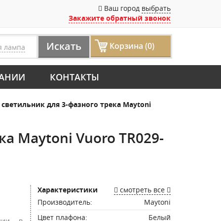
Ваш город
выбрать
Закажите обратный звонок
Искать
Корзина (0)
я лампа
АНИИ
КОНТАКТЫ
светильник для 3-фазного трека Maytoni
а Maytoni Vuoro TR029-
Характеристики
смотреть все
Производитель:
Maytoni
Цвет плафона:
Белый
нии в