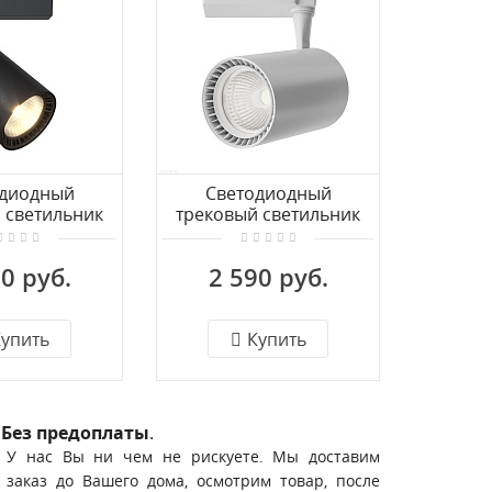
одиодный
Светодиодный
Св
 светильник
трековый светильник
треков
зного трека
для 1-фазного
дл
uoro TR029-3-
шинопровода Maytoni
шинопр
0 руб.
2 590 руб.
1 
W3K-B
Vuoro TR003-1-26W4K-S-
Vuoro T
W
упить
Купить
Без предоплаты
.
У нас Вы ни чем не рискуете. Мы доставим
заказ до Вашего дома, осмотрим товар, после