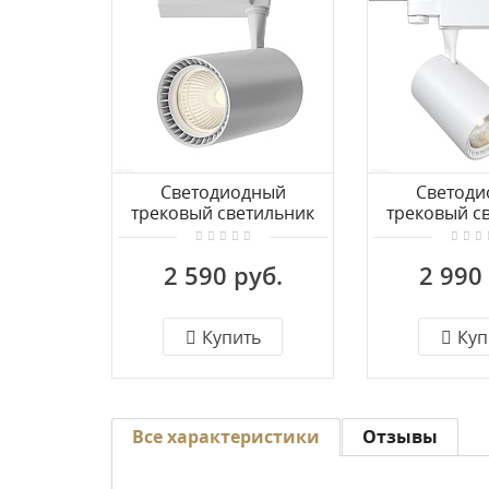
Светодиодный
Светоди
трековый светильник
трековый с
для 1-фазного
для 3-ф
шинопровода Maytoni
шинопровод
2 590 руб.
2 990
Vuoro TR003-1-26W3K-S-
Vuoro TR029-
W
W
Купить
Куп
Все характеристики
Отзывы