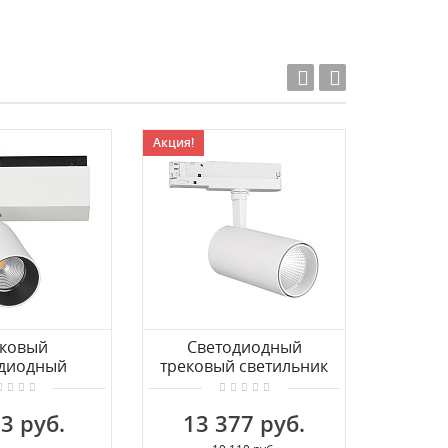
Акция!
Акция!
ековый
Светодиодный
Трехфа
одиодный
трековый светильник
св
льник для
MANTRA FUJI 7203
cветил
зной шины
PRO
3 руб.
13 377 руб.
2 
L18629-1Track