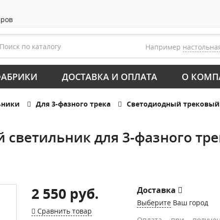
аров
Например
настольна
АБРИКИ
ДОСТАВКА И ОПЛАТА
О КОМП
ьники
Для 3-фазного трека
Светодиодный трековый 
светильник для 3-фазного трек
2 550 руб.
Доставка
Выберите
Ваш город
Сравнить товар
Оплата при получе