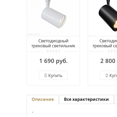
Светодиодный
Светоди
трековый светильник
трековый с
для 1фазного
для 3-ф
шинопровода Maytoni
шинопровод
1 690 руб.
2 800
Vuoro TR003-1-10W4K-M-
Vuoro TR029-
W
B
Купить
Куп
Описание
Все характеристики
-