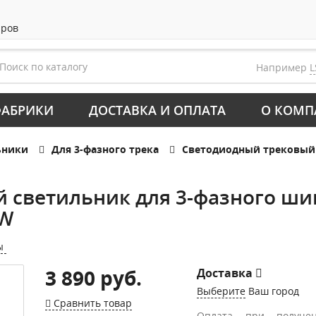
аров
Например
L
АБРИКИ
ДОСТАВКА И ОПЛАТА
О КОМП
ьники
Для 3-фазного трека
Светодиодный трековый 
 светильник для 3-фазного ши
-W
ы
3 890 руб.
Доставка
Выберите
Ваш город
Сравнить товар
Оплата при получе