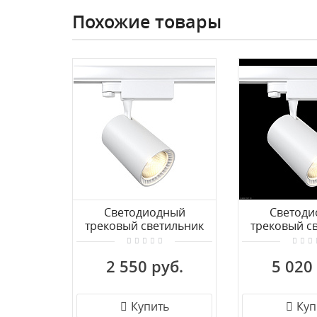
Похожие товары
Светодиодный
Светоди
трековый светильник
трековый с
для 3-фазного трека
для 3-ф
Maytoni Vuoro TR029-3-
шинопровод
2 550 руб.
5 020
20W4K-W
Vuoro TR029-
W
Купить
Куп