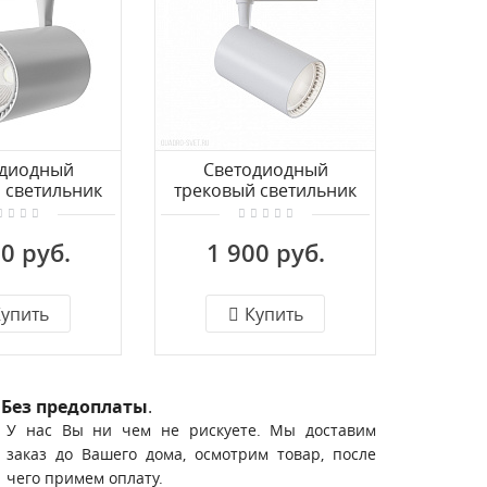
одиодный
Светодиодный
Св
 светильник
трековый светильник
треков
-фазного
для 1фазного
дл
ода Maytoni
шинопровода Maytoni
шинопр
0 руб.
1 900 руб.
1 
03-1-26W4K-S-
Vuoro TR003-1-15W4K-
Vuoro 
W
W-W
упить
Купить
Без предоплаты
.
У нас Вы ни чем не рискуете. Мы доставим
заказ до Вашего дома, осмотрим товар, после
чего примем оплату.