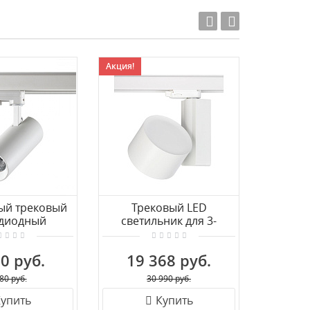
Акция!
ый трековый
Трековый LED
одиодный
светильник для 3-
св
к с переключ.
фазного трека
све
мпературы
Nowodvorski Nea Led
трех
0 руб.
19 368 руб.
3 
 NAIL 358744
8753
Dono
DL18761
80 руб.
30 990 руб.
упить
Купить