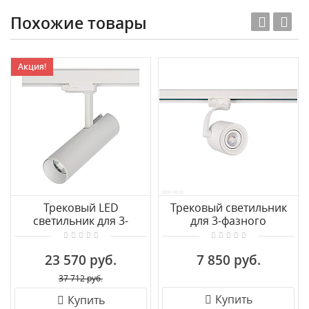
Похожие товары
Акция!
Трековый LED
Трековый светильник
светильник для 3-
для 3-фазного
фазного трека
шинопровода Azzardo
Nowodvorski Milo Led
Bross Arm AZ3500
23 570 руб.
7 850 руб.
8765
37 712 руб.
Купить
Купить