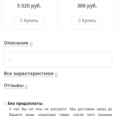
Maytoni Vuoro TR029-3-
Vuoro TR029-3-30W3K-W
5 020 руб.
300 руб.
26W3K-M-W
Купить
Купить
Описание
-
Все характеристики
Отзывы
Без предоплаты
.
У нас Вы ни чем не рискуете. Мы доставим заказ до
Вашего дома, осмотрим товар, после чего примем