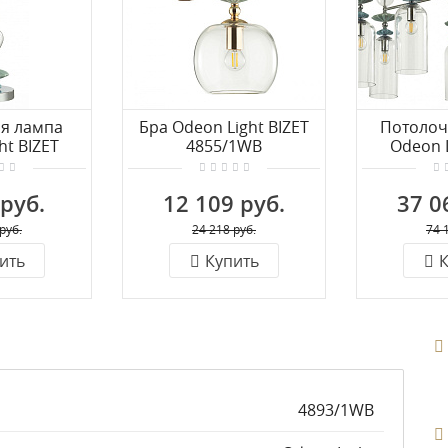
я лампа
Бра Odeon Light BIZET
Потолоч
ht BIZET
4855/1WB
Odeon L
/1T
48
 руб.
12 109 руб.
37 0
руб.
24 218 руб.
74 
ить
Купить
К
4893/1WB