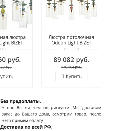
ная люстра
Люстра потолочная
Торше
ight BIZET
Odeon Light BIZET
BI
93/7C
4855/7C
60 руб.
89 082 руб.
12
120 руб.
178 164 руб.
упить
Купить
Без предоплаты
.
У нас Вы ни чем не рискуете. Мы доставим
заказ до Вашего дома, осмотрим товар, после
чего примем оплату.
Доставка по всей РФ
.