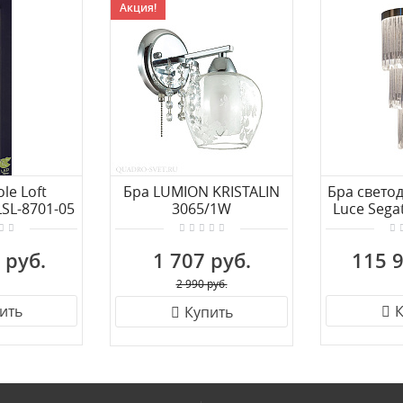
Акция!
le Loft
Бра LUMION KRISTALIN
Бра светод
SL-8701-05
3065/1W
Luce Sega
 руб.
1 707 руб.
115 9
2 990 руб.
ить
К
Купить