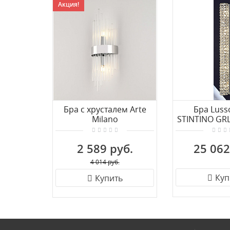
Акция!
Бра с хрусталем Arte
Бра Lusso
Milano
STINTINO GRL
430122.140.2.E14.A1 CR
2 589 руб.
25 062
4 014 руб.
Куп
Купить