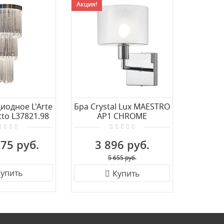
Акция!
иодное L'Arte
Бра Crystal Lux MAESTRO
Бра Lum
tto L37821.98
AP1 CHROME
LD
75 руб.
3 896 руб.
14
5 655 руб.
упить
Купить