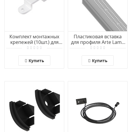
Комплект монтажных
Пластиковая вставка
крепежей (10шт.) для
для профиля Arte Lamp
светодиодной ленты
PROFILE-ACCESSORIES
Arte Lamp STRIP-
A600133
ACCESSORIES A2448010C
Купить
Купить