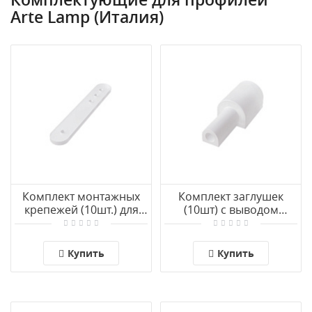
Arte Lamp (Италия)
Комплект монтажных
Комплект заглушек
крепежей (10шт.) для
(10шт) с выводом
светодиодной ленты
провода для
Arte Lamp NEON TERMO
светодиодной ленты
A2418012C
Arte Lamp NEON TERMO
Купить
Купить
A2418012EW