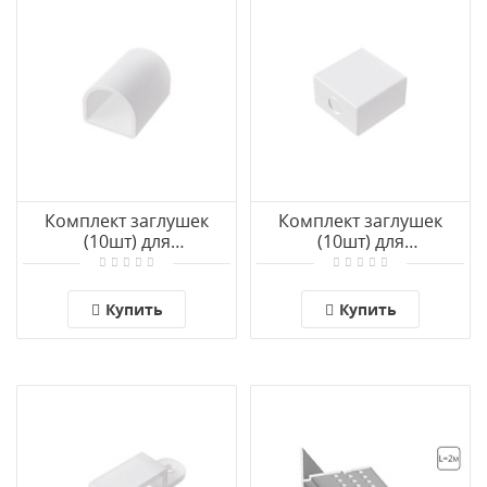
Комплект заглушек
Комплект заглушек
(10шт) для
(10шт) для
светодиодной ленты
светодиодной ленты
Arte Lamp NEON TERMO
Arte Lamp STRIP-
A2418012E
ACCESSORIES A2448010E
Купить
Купить