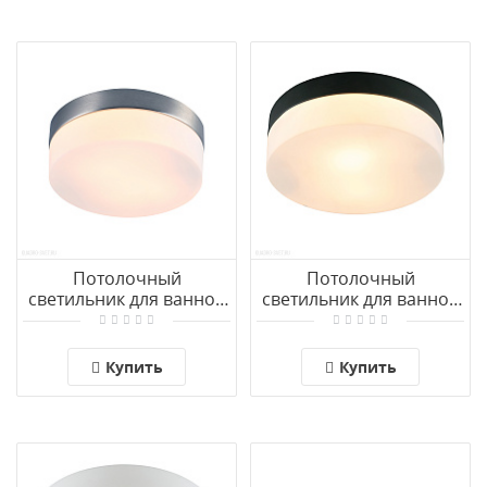
Потолочный
Потолочный
светильник для ванной
светильник для ванной
комнаты Arte Lamp
комнаты Arte Lamp
AQUA-TABLET A6047PL-
AQUA-TABLET A6047PL-
2SS
2BK
Купить
Купить