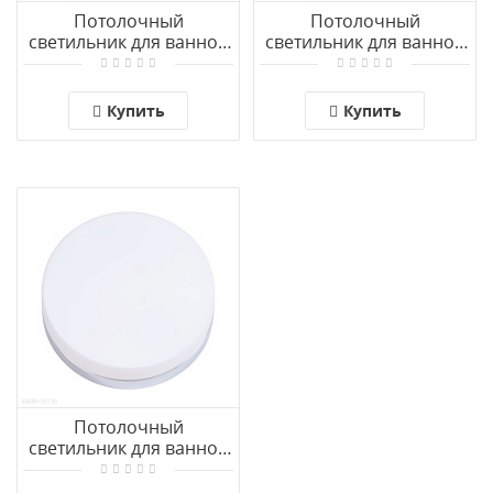
Потолочный
Потолочный
светильник для ванной
светильник для ванной
комнаты Arte Lamp
комнаты Arte Lamp
AQUA-TABLET A6047PL-
AQUA-TABLET A6047PL-
2AB
1AB
Купить
Купить
Потолочный
светильник для ванной
комнаты Arte Lamp
AQUA-TABLET A6047PL-