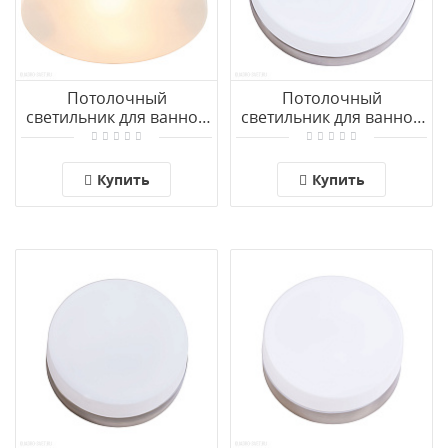
Потолочный
Потолочный
светильник для ванной
светильник для ванной
комнаты Arte Lamp
комнаты Arte Lamp
AQUA-TABLET A6047PL-
AQUA-TABLET A6047PL-
1BK
3AB
Купить
Купить