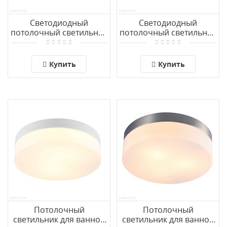
Светодиодный
Светодиодный
потолочный светильник
потолочный светильник
для ванной комнаты
для ванной комнаты
Arte Lamp AQUA-TABLET
Arte Lamp AQUA-TABLET
LED A6818PL-1WH
LED A6812PL-1WH
Купить
Купить
Потолочный
Потолочный
светильник для ванной
светильник для ванной