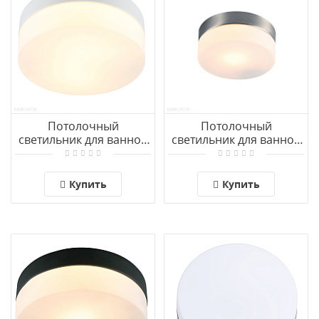
Потолочный
Потолочный
светильник для ванной
светильник для ванной
комнаты Arte Lamp
комнаты Arte Lamp
AQUA-TABLET A6047PL-
AQUA-TABLET A6047PL-
1WH
1SS
Купить
Купить