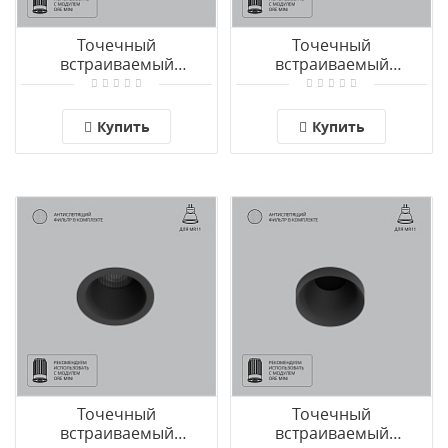
Точечный
Точечный
встраиваемый
встраиваемый
светильник Arte Lamp
светильник Arte Lamp
DUCRE MINI A7094PL-
DUCRE MINI A7095PL-
1WH
1BK
Купить
Купить
Точечный
Точечный
встраиваемый
встраиваемый