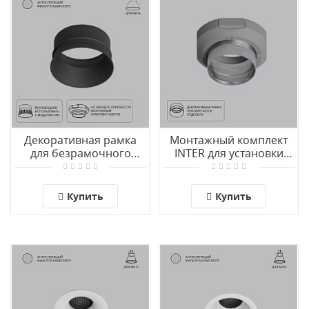
Декоративная рамка
Монтажный комплект
для безрамочного
INTER для установки
светильника Arte Lamp
безрамочного
INTER A3010PL-1BK
светильника в
натяжной потолок из
Купить
Купить
ПВХ Arte Lamp INTER
A300105