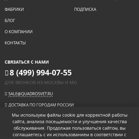
ФАБРИКИ
ПОДПИСКА
БЛОГ
О КОМПАНИИ
КОНТАКТЫ
СВЯЗАТЬСЯ С НАМИ
8 (499) 994-07-55
ДЛЯ ЗВОНКОВ ИЗ МОСКВЫ И МО
SALE@QUADROSVET.RU
ДОСТАВКА ПО ГОРОДАМ РОССИИ
Мы используем файлы cookie для корректной работы
сайта, анализа посещаемости и улучшения качества
ОПЛАЧИВАЙТЕ ПРИ ПОЛУЧЕНИИ
обслуживания. Продолжая пользоваться сайтом, вы
соглашаетесь с их использованием в соответствии с
© 2026
«КВАДРО СВЕТ» ИНТЕРНЕТ-МАГАЗИН СВЕТИЛЬНИКОВ
.